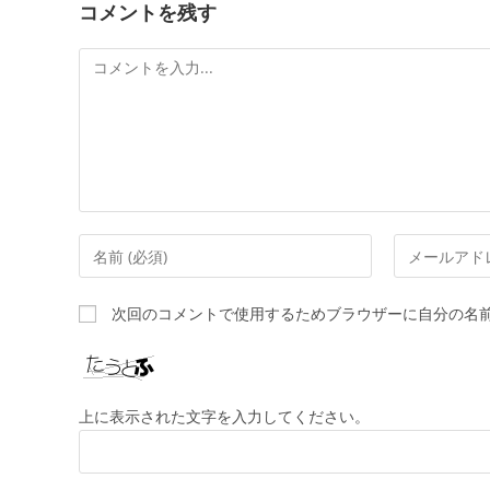
コメントを残す
コ
メ
ン
ト
コ
メ
メ
ー
ン
ル
次回のコメントで使用するためブラウザーに自分の名
ト
ア
す
ド
る
レ
名
ス
上に表示された文字を入力してください。
前
を
ま
入