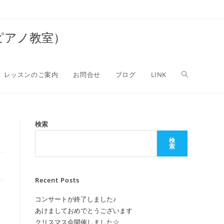
郷のピアノ教室）
ウ
レッスンのご案内
お問合せ
ブログ
LINK
ェ
検索
検
索
ブ
Recent Posts
サ
コンサートが終了しました♪
あけましておめでとうございます
クリスマス会開催しました☆
イ