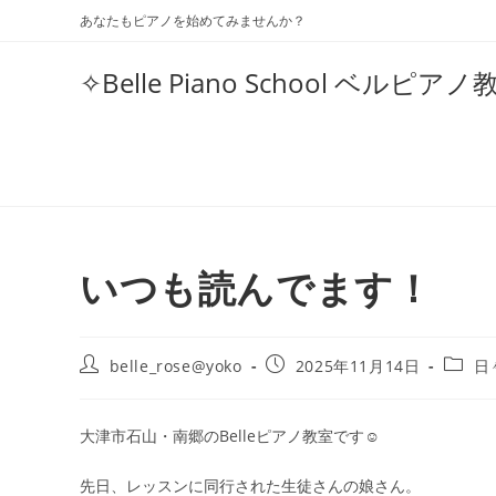
コ
あなたもピアノを始めてみませんか？
ン
テ
✧Belle Piano School 
ン
ツ
へ
ス
キ
ッ
プ
いつも読んでます！
投
投
投
belle_rose@yoko
2025年11月14日
日
稿
稿
稿
者:
公
カ
開
テ
大津市石山・南郷のBelleピアノ教室です☺
日:
ゴ
リ
先日、レッスンに同行された生徒さんの娘さん。
ー: