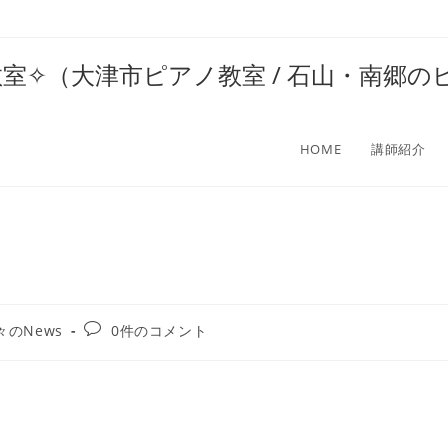
ベルピアノ教室✧（大津市ピアノ教室 / 石山・南
HOME
講師紹介
投
々のNews
0件のコメント
稿
コ
メ
ン
ト: