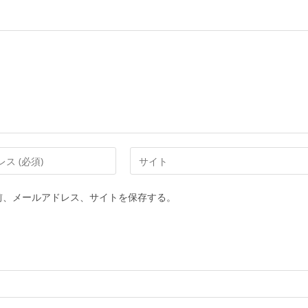
Web
サ
イ
前、メールアドレス、サイトを保存する。
ト
の
URL
を
入
力