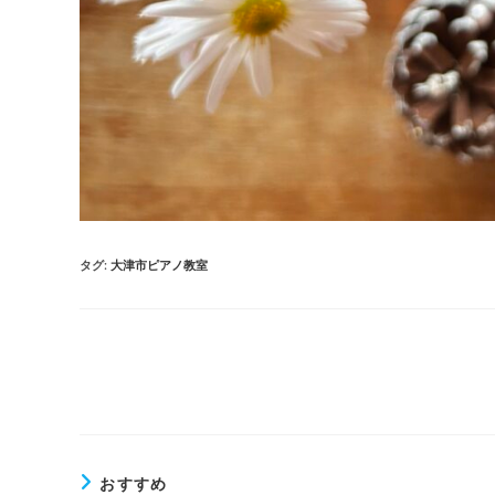
タグ
:
大津市ピアノ教室
そ
の
他
の
記
事
を
おすすめ