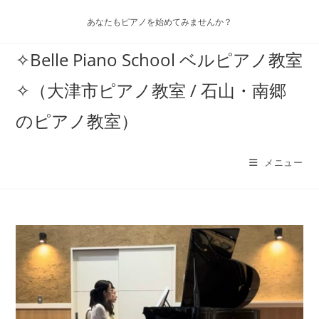
コ
あなたもピアノを始めてみませんか？
ン
テ
✧Belle Piano School ベルピアノ教室
ン
ツ
✧（大津市ピアノ教室 / 石山・南郷
へ
ス
のピアノ教室）
キ
ッ
メニュー
プ